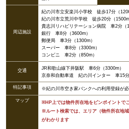
紀の川市立安楽川小学校 徒歩17分（120
紀の川市立荒川中学校 徒歩20分（1500
貴志川リハビリテーション病院 車2分（1
周辺施設
銀行 車8分（3600m）
郵便局 車3分（1300m）
スーパー 車8分（3300m）
コンビニ 車2分（850m）
JR和歌山線下井阪駅 車6分（3300m）
交通
京奈和自動車道 紀の川インター 車15分（
特記事項
※紀の川市空き家バンクへの利用登録が必
マップ
※HP上では物件所在地をピンポイントで
※ルート検索では、エリア（物件所在地域
がわかります