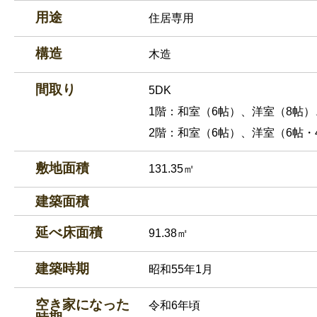
用途
住居専用
構造
木造
間取り
5DK
1階：和室（6帖）、洋室（8帖
2階：和室（6帖）、洋室（6帖・4
敷地面積
131.35㎡
建築面積
延べ床面積
91.38㎡
建築時期
昭和55年1月
空き家になった
令和6年頃