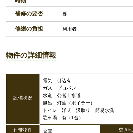
時期
補修の要否
要
修繕の負担
利用者
物件の詳細情報
電気 引込有
ガス プロパン
水道 公営上水道
設備状況
風呂 灯油（ボイラー）
トイレ 洋式 汲取り 簡易水洗
駐車場 有（1台）
付帯物件
空き地
倉庫